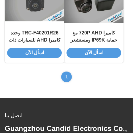
كاميرا 720P AHD مع
TRC-F40201R26 وحدة
حماية IP69K ومستشعر
كاميرا AHD للسيارات ذات
صورة CMOS لأنظمة
2MP قابلة للتطبيق لنظام
اسأل الآن
اسأل الآن
مساعدة السائق في
الرؤية المحيطة 360 درجة
السيارات
1
اتصل بنا
Guangzhou Candid Electronics Co.,