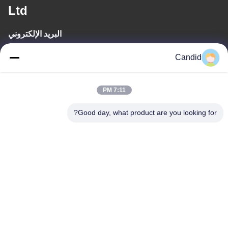
Ltd
البريد الإلكتروني
sales2@candidelectronics.com
Candid
وقت العمل
7:11 PM
(UTC+8) 08:30-17:30
Good day, what product are you looking for?
عنواننا
العنوان
بناء B8 ، حديقة هواشوانغ الصناعية ، بانيو ، قوانغتشو ، الصين 511450
الهاتف
86-18102818520