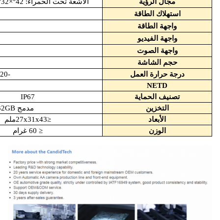
مجال الرؤية
الأشعة تحت الحمراء: 42°×32°
استهلاك الطاقة
واجهة الطاقة
واجهة الفيديو
واجهة الصوت
حجم الشاشة
درجة حرارة العمل
-20 درجة مئوية ~ +80 درجة مئوية
NETD
تصنيف الحماية
IP67
التخزين
مدمج 32GB، يدعم ما يصل إلى 512GB بطاقة TF
الأبعاد
≤27x31x43ملم
الوزن
≤ 60 غرام