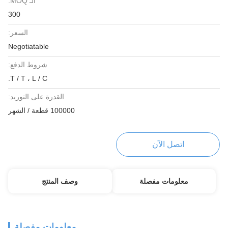
الـ MOQ:
300
السعر:
Negotiatable
شروط الدفع:
T / T ، L / C.
القدرة على التوريد:
100000 قطعة / الشهر
اتصل الآن
معلومات مفصلة
وصف المنتج
معلومات مفصلة