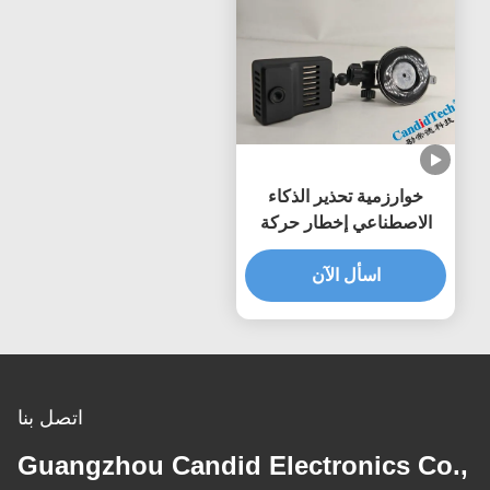
خوارزمية تحذير الذكاء
الاصطناعي إخطار حركة
المرور TMN ADAS
للسيارات
اسأل الآن
اتصل بنا
Guangzhou Candid Electronics Co.,