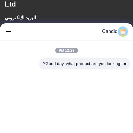
Ltd
البريد الإلكتروني
sales2@candidelectronics.com
Candid
وقت العمل
12:29 PM
(UTC+8) 08:30-17:30
Good day, what product are you looking for?
عنواننا
العنوان
بناء B8 ، حديقة هواشوانغ الصناعية ، بانيو ، قوانغتشو ، الصين 511450
الهاتف
86-18102818520