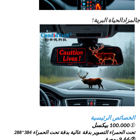
المزاد
الحياة البرية
!
الخصائص الرئيسية
①
100.000 بيكسل
تحت الحمراء
التصوير بدقة عالية بدقة تحت الحمراء 384*288
②
9.66 بوصة