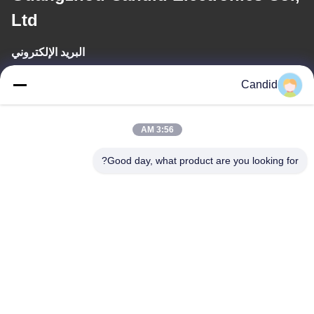
Ltd
البريد الإلكتروني
sales2@candidelectronics.com
Candid
وقت العمل
3:56 AM
(UTC+8) 08:30-17:30
Good day, what product are you looking for?
عنواننا
العنوان
بناء B8 ، حديقة هواشوانغ الصناعية ، بانيو ، قوانغتشو ، الصين 511450
الهاتف
86-18102818520