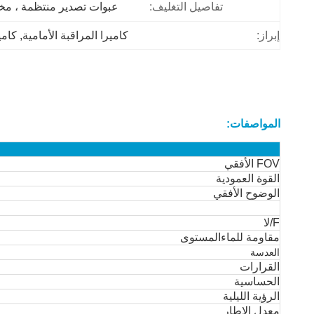
تفاصيل التغليف:
عبوات تصدير منتظمة ، م
إبراز:
كاميرا المراقبة الأمامية
, 
كامي
المواصفات:
FOV الأفقي
القوة العمودية
الوضوح الأفقي
F/لا
مقاومة للماء
المستوى
العدسة
القرارات
الحساسية
الرؤية الليلية
معدل الإطار