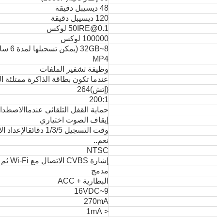
48 ديسيبل دقيقة
120 ديسيبل دقيقة
50IRE@0.1 لوكس
100000 لوكس
8~32GB (يمكن تسجيلها لمدة 6 ساعات)
MP4
وظيفة تشفير الملفات
عندما تكون بطاقة الذاكرة ممتلئة ا
(إتش)264
200:1
حماية القفل التلقائي عندما
الاصطدا
إيقاف الصوت اختياري
وقت التسجيل 1/3/5 دقائق
الإعداد ال
نعم..
NTSC
إشارة CVBS الاتصال مع Wi-Fi ثم الخروج إلى الهاتف المحمول APP
مدمج
البطارية + ACC
9~16VDC
270mA
< 1mA