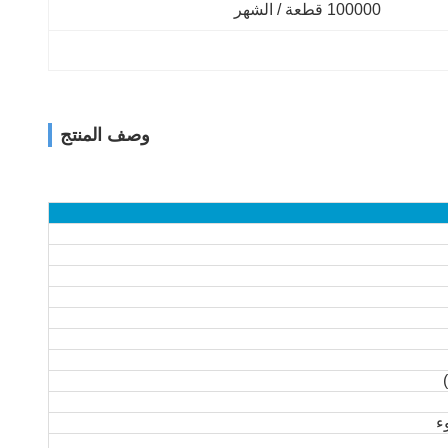
100000 قطعة / الشهر
وصف المنتج
ء