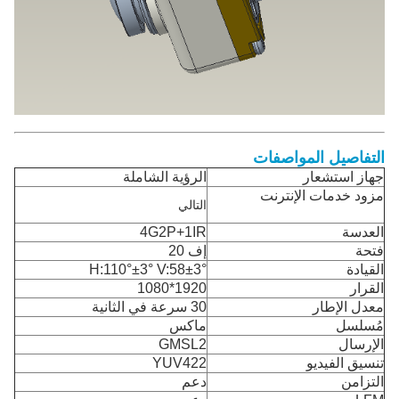
التفاصيل المواصفات
جهاز استشعار
الرؤية الشاملة
مزود خدمات الإنترنت
التالي
العدسة
4G2P+1IR
فتحة
إف 20
القيادة
H:110°±3° V:58±3°
القرار
1920*1080
معدل الإطار
30 سرعة في الثانية
مُسلسل
ماكس
الإرسال
GMSL2
تنسيق الفيديو
YUV422
التزامن
دعم