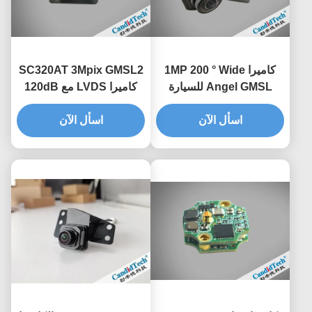
كاميرا 1MP 200 ° Wide
SC320AT 3Mpix GMSL2
Angel GMSL للسيارة
كاميرا LVDS مع 120dB
CMOS Sensor كاميرا
HDR 210 ° Ultra-Wide-
LVDS للسيارة
اسأل الآن
اسأل الآن
Angle و IP69K مقاومة
للماء لتطبيقات السيارات