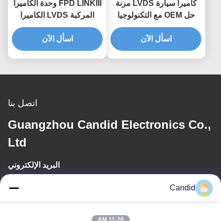
كاميرا سيارة LVDS مرنة
FPD LINKIII وحدة الكاميرا
حل OEM مع التكنولوجيا
المركبة LVDS الكاميرا
المتقدمة
FishEye عرض الزاوية
اسأل الآن
اسأل الآن
العريضة لحل التصوير في
السيارات
اتصل بنا
Guangzhou Candid Electronics Co.,
Ltd
البريد الإلكتروني
sales2@candidelectronics.com
Candid
وقت العمل
11:20 AM