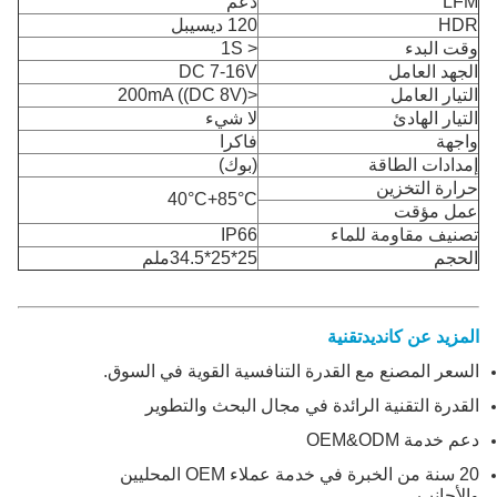
LFM
دعم
HDR
120 ديسيبل
وقت البدء
< 1S
الجهد العامل
DC 7-16V
التيار العامل
<200mA ((DC 8V)
التيار الهادئ
لا شيء
واجهة
فاكرا
إمدادات الطاقة
(بوك)
حرارة التخزين
40°C+85°C
عمل مؤقت
تصنيف مقاومة للماء
IP66
الحجم
25*25*34.5ملم
المزيد عن
كانديد
تقنية
السعر المصنع مع القدرة التنافسية القوية في السوق.
القدرة التقنية الرائدة في مجال البحث والتطوير
دعم خدمة OEM&ODM
20 سنة من الخبرة في خدمة عملاء OEM المحليين
والأجانب.