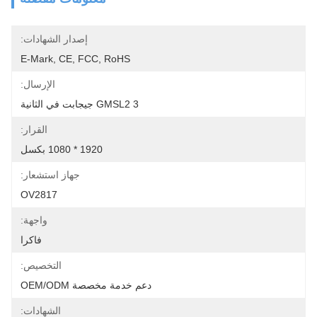
إصدار الشهادات:
E-Mark, CE, FCC, RoHS
الإرسال:
GMSL2 3 جيجابت في الثانية
القرار:
1920 * 1080 بكسل
جهاز استشعار:
OV2817
واجهة:
فاكرا
التخصيص:
دعم خدمة مخصصة OEM/ODM
الشهادات: