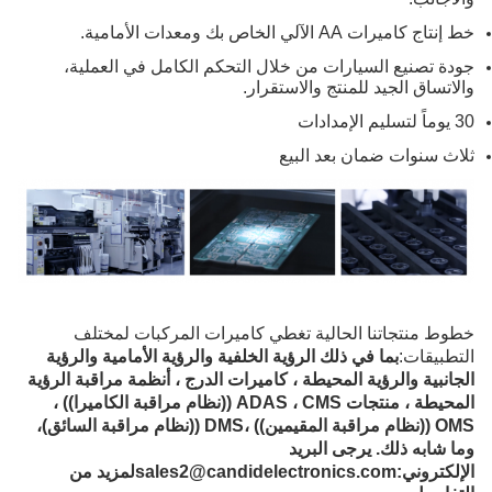
خط إنتاج كاميرات AA الآلي الخاص بك ومعدات الأمامية.
جودة تصنيع السيارات من خلال التحكم الكامل في العملية،
والاتساق الجيد للمنتج والاستقرار.
30 يوماً لتسليم الإمدادات
ثلاث سنوات ضمان بعد البيع
خطوط منتجاتنا الحالية تغطي كاميرات المركبات لمختلف
التطبيقات:
بما في ذلك الرؤية الخلفية والرؤية الأمامية والرؤية
الجانبية والرؤية المحيطة ، كاميرات الدرج ، أنظمة مراقبة الرؤية
المحيطة ، منتجات ADAS ، CMS ((نظام مراقبة الكاميرا)) ،
OMS ((نظام مراقبة المقيمين)) ،DMS ((نظام مراقبة السائق)،
وما شابه ذلك. يرجى البريد
الإلكتروني:
sales2@candidelectronics.com
لمزيد من