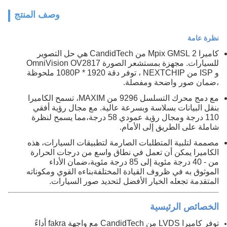
وصف المنتج
نظرة عامة
كاميرا 2 Mpix GMSL من CandidTech هي حل التصوير
للسيارات. مجهزة بمستشعر الصورة OmniVision OV2817
و ISP من NEXTCHIP ، توفر دقة 1920 * 1080P ملحوظة
،ضمان صور واضحة ومفصلة.
مع دمج محرك التسلسل 9296 من MAXIM، تسمح الكاميرا
بنقل البيانات بسلاسة وبسرعة عالية. مع مجال رؤية أفقي
110 درجة ومجال رؤية عمودي 58 درجة،مما يسمح لنظرة
شاملة على الطريق إلى الأمام.
مصممة لتلبية المتطلبات الصارمة لتطبيقات السيارات، هذه
الكاميرا يمكن أن تعمل في نطاق واسع من درجات الحرارة
من - 40 درجة مئوية إلى 85 درجة مئوية،ضمان الأداء
الموثوق به في ظروف القيادة المختلفةبناءه القوي ومكوناته
المتقدمة تجعله الخيار الأفضل لتحديد صور السيارات.
الخصائص الرئيسية
توفر كاميرا LVDS من CandidTech مع واجهة fakra أداءً