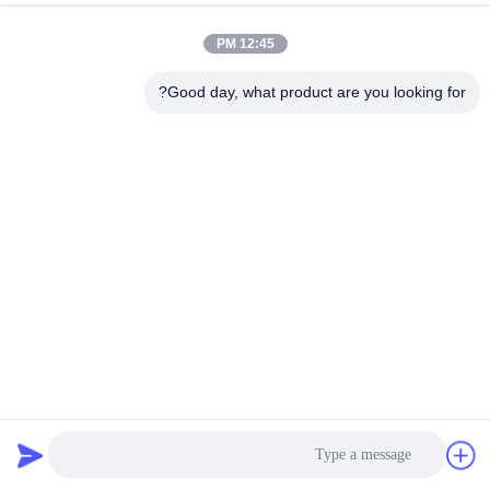
وقت العمل
12:45 PM
(UTC+8) 08:30-17:30
Good day, what product are you looking for?
عنواننا
العنوان
بناء B8 ، حديقة هواشوانغ الصناعية ، بانيو ، قوانغتشو ، الصين 511450
الهاتف
86-18102818520
الصين جودة جيدة نظام مراقبة كاميرات المركبة المورد. حقوق الطبع
والنشر © -2026 Guangzhou Candid Electronics Co., Ltd جميع
الحقوق محفوظة
سياسة الخصوصية
|
خريطة الموقع