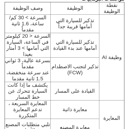
نقطة
الوظيفة
وصف الوظيفة
الوظيفة
السرعة > 30 كم/
تذكير للسيارة التي
ساعة، 1.6 ثانية
أمامها قريبة جداً
مقدماً
السرعة < 20 كيلومتر
تذكير للسيارة التي
في الساعة، السيارة
أمامها عند بدء القيادة
التي أمامها > 3 أمتار
بعيدا
وظيفة AI
بسرعة عالية، 3 ثواني
تذكير لتجنب الاصطدام
مقدماً
(FCW)
عند سرعة منخفضة،
1.5 ثانية مقدما
يكتشف ما إذا كانت
القيادة على المسار
السيارة تتحرك عن
خط المسار
المعايرة السريعة ،
معايرة ذاتية
تدعم المعايرة
المتكررة
المعايرة
تلبي متطلبات المصنع
معايرة المصنع