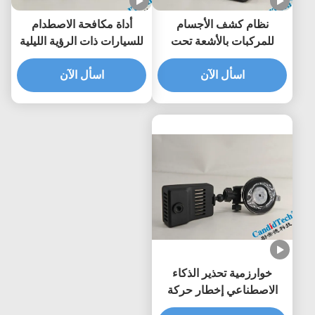
نظام كشف الأجسام
أداة مكافحة الاصطدام
للمركبات بالأشعة تحت
للسيارات ذات الرؤية الليلية
الحمراء -40 درجة مئوية—
1080P مناسبة لنماذج
اسأل الآن
85 درجة مئوية كشف
مختلفة
اسأل الآن
متطور لجميع الظروف
الجوية
خوارزمية تحذير الذكاء
الاصطناعي إخطار حركة
المرور TMN ADAS